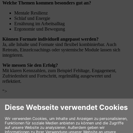
Welche Themen kommen besonders gut an?
Mentale Resilienz
Schlaf und Energie
Ernährung im Arbeitsalltag
Ergonomie und Bewegung
Können Formate individuell angepasst werden?
Ja, alle Inhalte und Formate sind flexibel kombinierbar. Auch
Retreats, Einzelcoachings oder systemische Module lassen sich
integrieren.
Wie messen Sie den Erfolg?
Mit klaren Kennzahlen, zum Beispiel Fehltage, Engagement,
Zufriedenheit und Fortschritt, regelmäßig ausgewertet und
reflektiert.
">
Jetzt loslegen – gemeinsam erfolgreich
sein
Englische Planke 8
20459 Hamburg