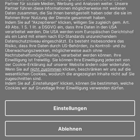
philipp@situp-health.de
Tel.: +49 (0)40 33461091
Impressum
Datenschutz
„
*
“ zeigt erforderliche Felder an
URL
Dieses Feld dient zur Validierung und sollte nicht verändert werden.
Vor- und Nachname
Unternehmen
E-Mail-Adresse
*
Nachricht schreiben …